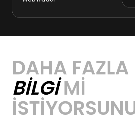
DAHA FAZLA
BILGI
MI
ISTIYORSUN