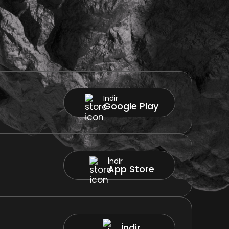
İndir
Google Play
İndir
App Store
İndir