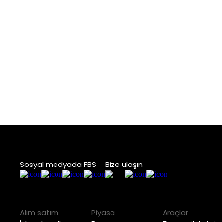
Sosyal medyada FBS
Bize ulaşın
Alım satım
Piyasa
Araçlar