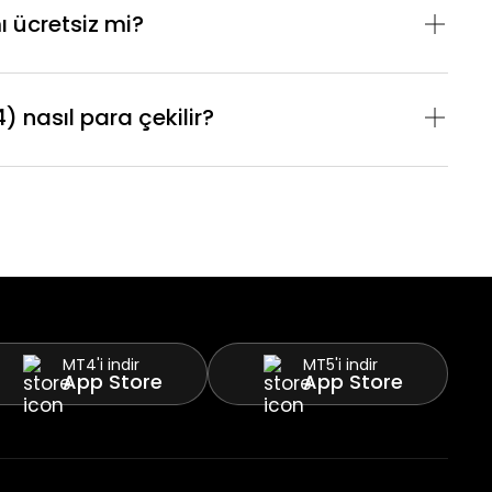
 ücretsiz mi?
 nasıl para çekilir?
MT4'i indir
MT5'i indir
App Store
App Store