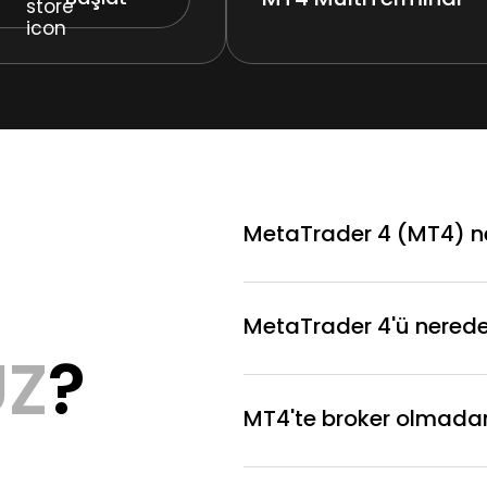
MetaTrader 4 (MT4) n
MetaTrader 4'ü nereden
UZ
?
MT4'te broker olmadan