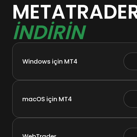
METATRADER
INDIRIN
Windows için MT4
macOS için MT4
WebTrader