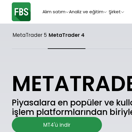
Alım satım
Analiz ve eğitim
Şirket
MetaTrader 5
MetaTrader 4
METATRADE
Piyasalara en popüler ve kul
işlem platformlarından biriyle
MT4'ü indir