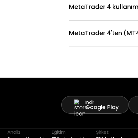
MetaTrader 4 kullanımı
MetaTrader 4'ten (MT4)
İndir
Google Play
Analiz
Eğitim
Şirket